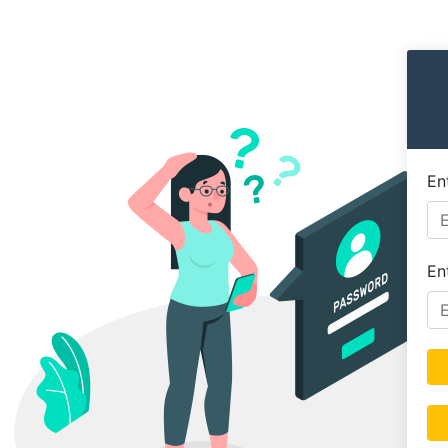
En
En